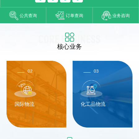
公共查询
订单查询
业务咨询
CORE BUSINESS
核心业务
02
03
国际物流
化工品物流