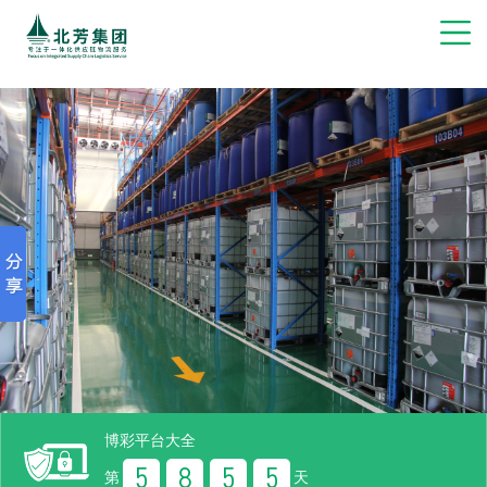
博彩网站推荐
博彩平台大全
5
8
5
5
第
天