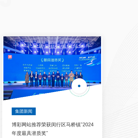
集团新闻
博彩网站推荐荣获闵行区马桥镇"2024
年度最具潜质奖"