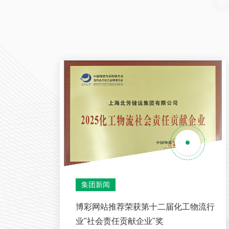
集团新闻
博彩网站推荐荣获第十二届化工物流行
业"社会责任贡献企业"奖