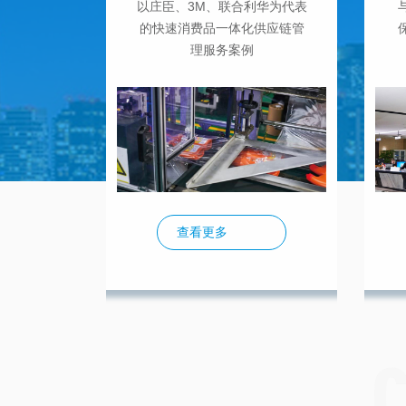
以庄臣、3M、联合利华为代表
的快速消费品一体化供应链管
理服务案例
查看更多