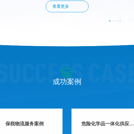
查看更多
SUCCESS CAS
成功案例
保税物流服务案例
危险化学品一体化供应链管理服务案例