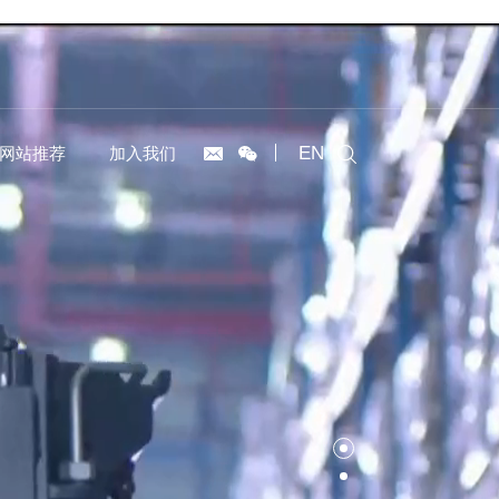
EN
网站推荐
加入我们