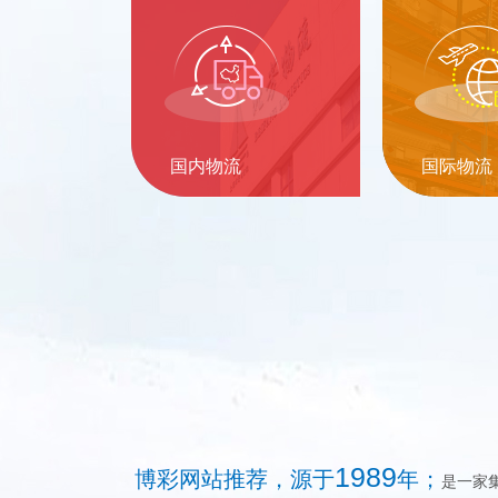
国内物流
国际物流
1989
博彩网站推荐，源于
年；
是一家