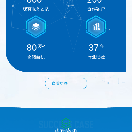
现有服务团队
合作客户
80
37
万㎡
年
仓储面积
行业经验
查看更多
SUCCESS CASE
成功案例