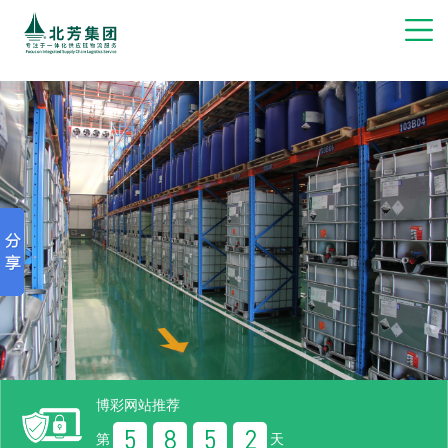
博彩网站推荐
博彩网站推荐
5
8
5
2
第
天