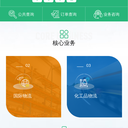
公共查询
订单查询
业务咨询
CORE BUSINESS
核心业务
02
03
国际物流
化工品物流