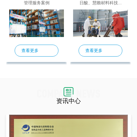
管理服务案例
日酸、慧瞻材料科技...
查看更多
查看更多
COMPANY NEWS
资讯中心