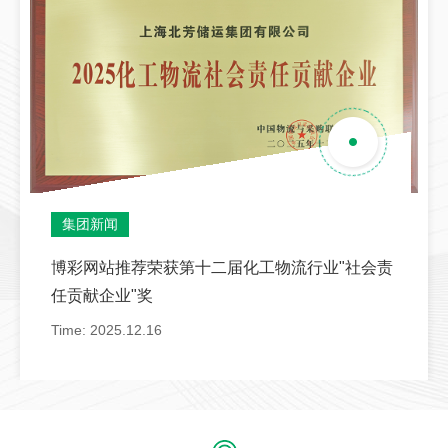
集团新闻
博彩网站推荐荣获第十二届化工物流行业"社会责
任贡献企业"奖
Time: 2025.12.16