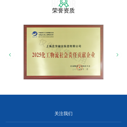
HONOR
荣誉资质
2025年度化工物流社会责任贡献企业
关注我们