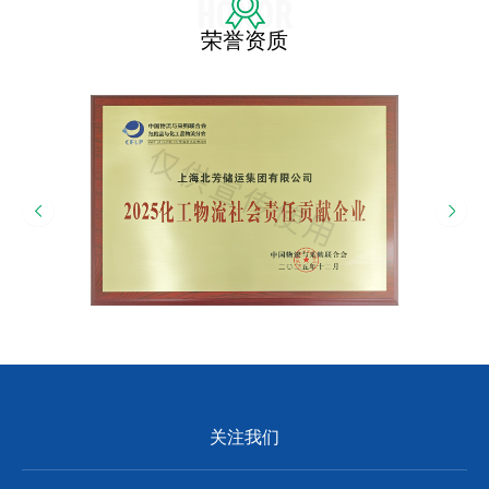
HONOR
荣誉资质
2025年度化工物流社会责任贡献企业
关注我们