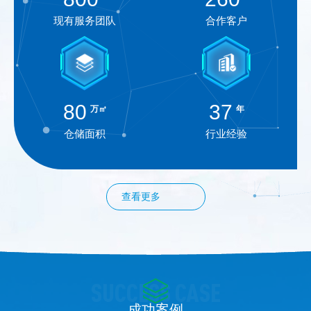
现有服务团队
合作客户
80
37
万㎡
年
仓储面积
行业经验
查看更多
SUCCESS CASE
成功案例