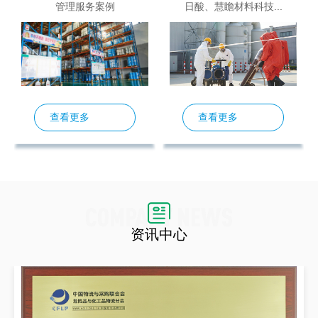
管理服务案例
日酸、慧瞻材料科技...
查看更多
查看更多
COMPANY NEWS
资讯中心