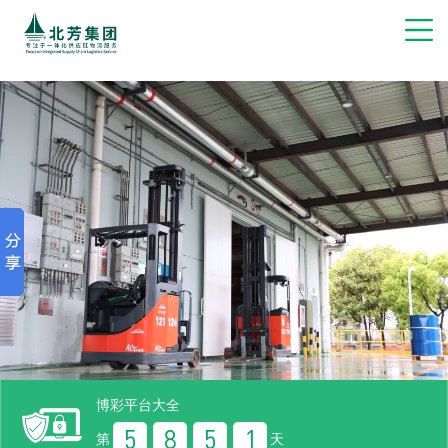
博彩网站推荐
博彩平台大全
5
8
5
1
第
天