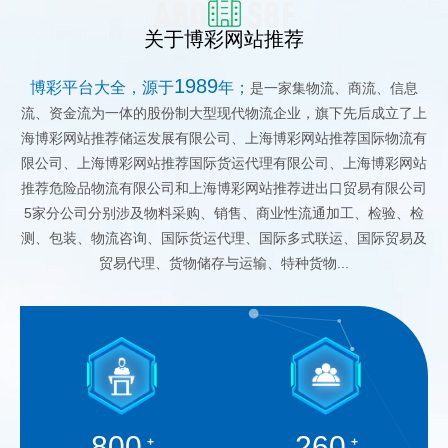
ABOUT SBF
关于博彩网站推荐
1989
博彩平台大全，源于
年；
是一家集物流、商流、信息
流、资金流为一体的股份制大型现代物流企业，旗下先后成立了上
海博彩网站推荐储运发展有限公司、上海博彩网站推荐国际物流有
限公司、上海博彩网站推荐国际货运代理有限公司、上海博彩网站
推荐危险品物流有限公司和上海博彩网站推荐进出口贸易有限公司
5家分公司分别涉及物料采购、销售、商业性流通加工、检验、检
测、包装、物流咨询、国际货运代理、国际多式联运、国际贸易及
贸易代理、货物储存与运输、特种货物...
800
260
+
+