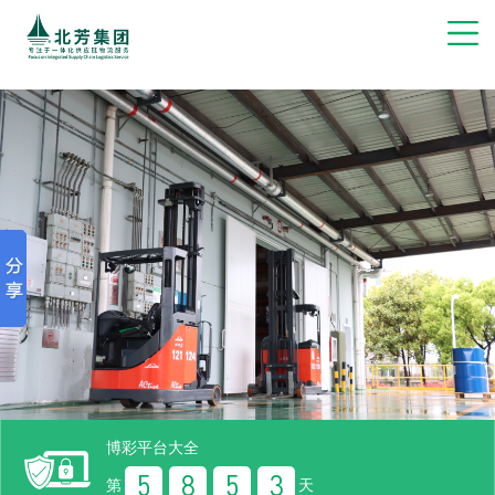
博彩网站推荐
博彩平台大全
5
8
5
3
第
天