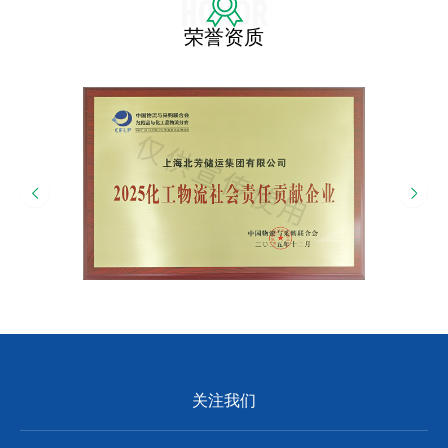
HONOR
荣誉资质
2025年度化工物流社会责任贡献企业
关注我们