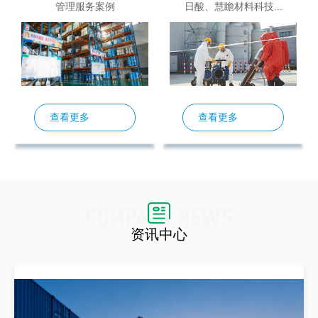
管理服务案例
日酸、慧瞻材料科技...
查看更多
查看更多
COMPANY NEWS
资讯中心