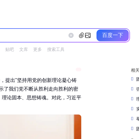
百度一下
贴吧
文库
更多
搜索工具
相
开，提出"坚持用党的创新理论凝心铸
揭示了我们党不断从胜利走向胜利的密
、理论固本、思想铸魂。对此，习近平