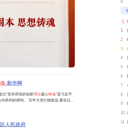


1
2
3
4
5
6
魂
-新华网
7
8
,提出"坚持用党的创新
理论
凝心
铸魂
"是习近平
走向胜利的密码。 百年大党行稳致远,要在以
信
9
思明辨、念兹在兹。 1982年冬,一场全县精神
10
开,作为分管
11
治区人民政府