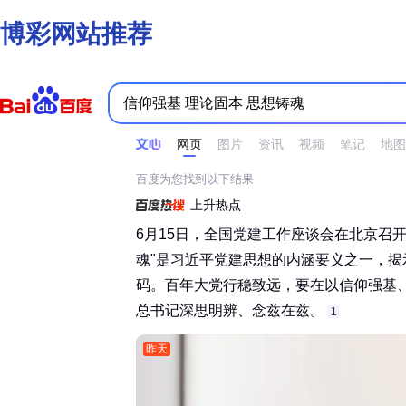
博彩网站推荐
时间不限
所有网页和文件
站点内检索
网页
图片
资讯
视频
笔记
地图
百度为您找到以下结果
上升热点
6月15日，全国党建工作座谈会在北京召
魂"是习近平党建思想的内涵要义之一，
码。百年大党行稳致远，要在以信仰强基
总书记深思明辨、念兹在兹。‌‌
1
昨天