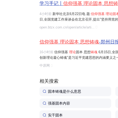
学习手记丨
信仰强基
理论固本
思想铸
4小时前
新华社北京6月22日电 题:
信仰强基
理论固
日,全国党建工作座谈会在北京召开,提出"坚持用党
要义之一,揭示了我们党不断从胜利走向胜利的密码。
open.btzx.com.cn/open/article/arti...
本、思想铸魂。对此,习近平总书记深思...
信仰强基
理论固本
思想铸魂
-郑州日
16小时前
信仰强基
理论
固本 思想
铸魂
6月15日,
创新理论凝心铸魂"是习近平党建思想的内涵要义之
百年大党行稳致远,要在以信仰强基、理论固本、思
中原网
兹。
相关搜索
固本铸魂是什么意思
强基固本内容
实干固本