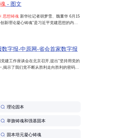
魂
- 图文
本
思想铸魂
新华社记者胡梦雪、魏董华 6月15
的创新理论凝心铸魂"是习近平党建思想的内涵
 百年大党行稳致远,要在以信仰强基、理论固
报数字报-中原网-省会首家数字报
全国党建工作座谈会在北京召开,提出"坚持用党的
一,揭示了我们党不断从胜利走向胜利的密码。
想铸魂。对此,习近平总书记深思明辨、念兹在
理论固本
举旗铸魂和强基固本
固本培元凝心铸魂