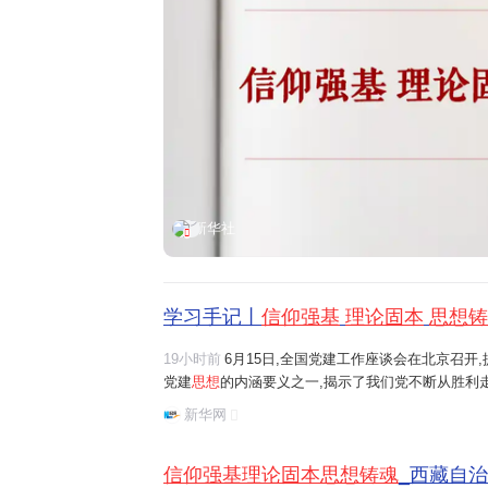
新华社
学习手记丨
信仰强基
理论固本
思想铸
19小时前
6月15日,全国党建工作座谈会在北京召开
党建
思想
的内涵要义之一,揭示了我们党不断从胜利
仰强基
、
理论固本
、
思想铸魂
。对此,习近平总书记深
新华网
文明建设先进集体和先进个人代表会议在河北正定召
信仰强基理论固本思想铸魂
_西藏自