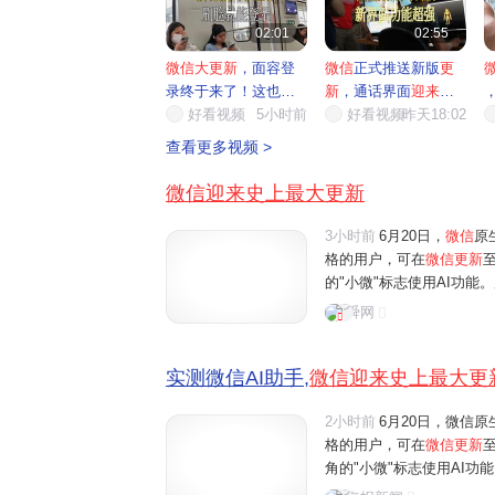


02:01
02:55
微信大更新
，面容登
微信
正式推送新版
更
录终于来了！这也太
新
，通话界面
迎来
全
方便了
好看视频
5小时前
面升级
好看视频
昨天18:02
痛
查看更多视频 >
微信迎来史上最大更新
3小时前
6月20日，
微信
原
格的用户，可在
微信更新
至
的"小微"标志使用AI功
微"的互动。界面新闻记者
舜网
体验还是功能丰富程度来
实测微信AI助手,
微信迎来史上最大更
2小时前
6月20日，微信原
格的用户，可在
微信更新
角的"小微"标志使用AI
微"的互动。界面新闻记者