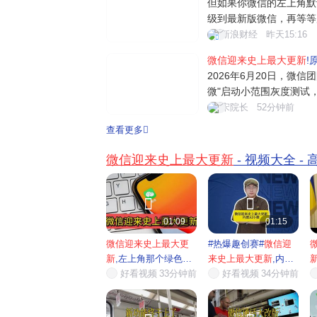
但如果你微信的左上角默
中值
级到最新版微信，再等等
别？可能有人会问：之前
新浪财经
昨天15:16
件、文章提炼等 AI 功
微信迎来史上最大更新
!
大。之前那些 AI 功能完
2026年6月20日，微信
微"启动小范围灰度测试
民级应用正式进军AI领
宋院长
52分钟前
件概述：绿色眼睛图标引
查看更多
界面左上角出现了一个绿
标注着"...
微信迎来史上最大更新
- 视频大全 -


01:09
01:15
微信迎来史上最大更
#热爆趣创赛#
微信迎
新
,左上角那个绿色眼
来史上最大更新
,内置
睛的...
好看视频
33分钟前
AI小...
好看视频
34分钟前