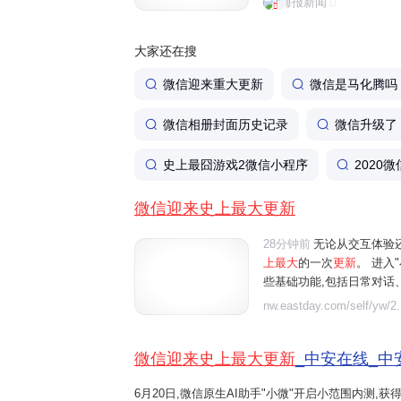
海报新闻
体验还是功能丰富程度来看，
大家还在搜
微信迎来重大更新
微信是马化腾吗
微信相册封面历史记录
微信升级了
史上最囧游戏2微信小程序
2020
微信迎来史上最大更新
28分钟前
无论从交互体验
上最大
的一次
更新
。 进入
些基础功能,包括日常对话
行朋友圈管理等。例如"给妈
nw.eastday.com/self/yw/2.
朋友圈中值得关注的重点内容"
微信迎来史上最大更新
_中安在线_中
6月20日,微信原生AI助手"小微"开启小范围内测,