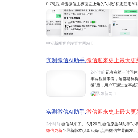
0.75)后,点击微信主界面左上角的"小微"标志使用
微"的互动。 界面新闻记者在第一时间体验了"小微
看,这都是称得上是微...
中安新闻客户端官方网站
实测微信AI助手,
微信迎来史上最大更
2小时前
记者在第一时间体
丰富程度来看，这都是称
微"后，用户可通过文字或
话、文件阅读、设置提醒
大象新闻
如"给妈妈发生日快乐"、"转
实测微信AI助手,
微信迎来史上最大更
2小时前
微信AI来了。 6月20日,微信原生AI助手
微信更新
至最新版本(8.0.75)后,点击微信主界面
界面一键右滑,开启与"小微"的互动。 界面新闻记者