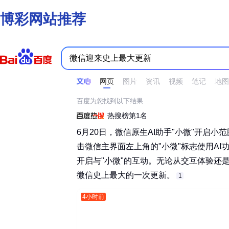
博彩网站推荐
时间不限
所有网页和文件
站点内检索
网页
图片
资讯
视频
笔记
地图
百度为您找到以下结果
热搜榜第1名
6月20日，微信原生AI助手"小微"开启
击微信主界面左上角的"小微"标志使用A
开启与"小微"的互动。无论从交互体验还
微信史上最大的一次更新。‌‌
1
4小时前