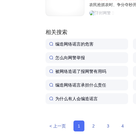
农民抢抓农时、争分夺秒
民为博取关注、吸粉引流
开封网警
信息，误导公众认知，制造
相关搜索
编造网络谣言的危害
怎么向网警举报
被网络造谣了报网警有用吗
编造网络谣言承担什么责任
为什么有人会编造谣言
< 上一页
1
2
3
4