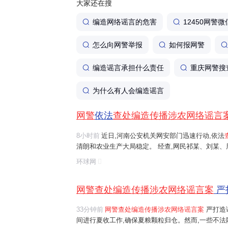
大家还在搜
编造网络谣言的危害
12450网警微
怎么向网警举报
如何报网警
编造谣言承担什么责任
重庆网警搜
为什么有人会编造谣言
网警
依法
查处编造传播涉农网络谣言
8小时前
近日,河南公安机关网安部门迅速行动,依法
清朗和农业生产大局稳定。 经查,网民祁某、刘某
等多人发布涉安阳、商丘、周口、济源等地"毁粮卖青
环球网
网络谣言信息,引发大范围
传播
,误导公...
网警查处编造传播涉农网络谣言案
严
33分钟前
网警查处编造传播涉农网络谣言案
严打造
间进行夏收工作,确保夏粮颗粒归仓。然而,一些不法