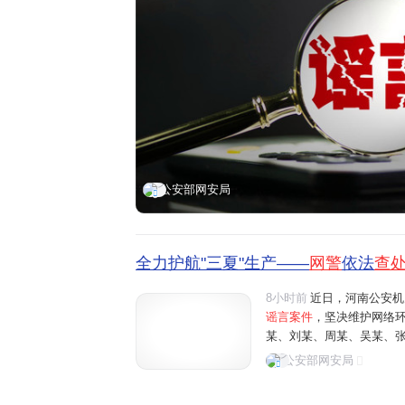
公安部网安局
全力护航"三夏"生产——
网警
依法
查
8小时前
近日，河南公安机
谣言案件
，坚决维护网络
某、刘某、周某、吴某、
阳、商丘、周口、济源等地"
公安部网安局
多条涉农网络谣言信息，