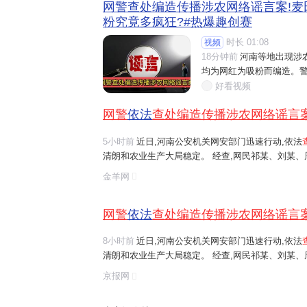
网警查处编造传播涉农网络谣言案!麦
粉究竟多疯狂?#热爆趣创赛
时长 01:08
视频
18分钟前
河南等地出现涉

均为网红为吸粉而编造。警
好看视频
网警
依法
查处编造传播涉农网络谣言
5小时前
近日,河南公安机关网安部门迅速行动,依法
清朗和农业生产大局稳定。 经查,网民祁某、刘某
等多人发布涉安阳、商丘、周口、济源等地"毁粮卖青
金羊网
网络谣言信息,引发大范围
传播
,误导公...
网警
依法
查处编造传播涉农网络谣言
8小时前
近日,河南公安机关网安部门迅速行动,依法
清朗和农业生产大局稳定。 经查,网民祁某、刘某
等多人发布涉安阳、商丘、周口、济源等地"毁粮卖青
京报网
网络谣言信息,引发大范围
传播
,误导公...