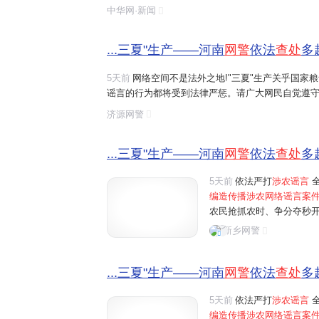
造、摆拍并发布涉及农业的虚假信息,这些行为误导了
中华网·新闻
序,触犯了法律底线。
...三夏"生产——河南
网警
依法
查处
多
5天前
网络空间不是法外之地!"三夏"生产关乎国家
谣言的行为都将受到法律严惩。请广大网民自觉遵守
涉农网络谣言
线索,请及时通过"河南
网警
巡查执法"账
济源网警
...三夏"生产——河南
网警
依法
查处
多
5天前
依法严打
涉农谣言
全
编造传播涉农网络谣言案
农民抢抓农时、争分夺秒
民为博取关注、吸粉引流
新乡网警
信息，误导公众认知，制造
...三夏"生产——河南
网警
依法
查处
多
5天前
依法严打
涉农谣言
全
编造传播涉农网络谣言案