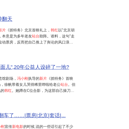
方言影片,开局排片惨淡,却凭借质朴动人的故
吵翻天
新片
《抓特务》北京首映礼上，
韩红
以"北京胡
，本意是为多年老友
站台
助阵。谁料，这句"走
拉动票房，反而把自己推上了舆论的风口浪
人，韩红在首映礼上的
发言
可谓掏心掏肺："北
个面儿，把这第一...
个面儿",20年公益人设碎了一地?
展览馆剧场，
冯小刚
执导的
新片
《抓特务》首映
场，徐帆带着女儿哭得稀里哗啦给老公
站台
。但
见的
韩红
。她蹲在C位合影，为这部自己操刀配
了音。冯小刚现场动情地说，请韩红作曲有两个
，更重要的是她"...
车了……|票房|北京|套话|...
小刚
宣传
新电影
的时候,说的一些话引起了不少