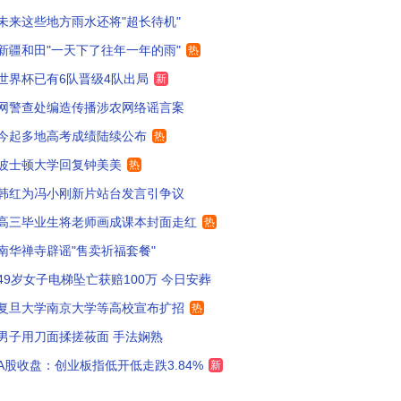
未来这些地方雨水还将"超长待机"
花钱吗
0
新疆和田"一天下了往年一年的雨"
热
不好意思我听不懂北京地道用语，道德绑架不了一点
36
世界杯已有6队晋级4队出局
新
网警查处编造传播涉农网络谣言案
如果说你们不看就不是中国人就不爱国，这才叫道德绑架，现在网友是鸡蛋里挑骨头还是别有用心？
4
今起多地高考成绩陆续公布
热
走个面儿, 不能说出来. 说出来就成了要饭的了. 还是姜文说的,跪着
2
波士顿大学回复钟美美
热
看就去 不想看就不去呗 不存在道德绑架吧
1
韩红为冯小刚新片站台发言引争议
高三毕业生将老师画成课本封面走红
热
的，就不看了
436
南华禅寺辟谣"售卖祈福套餐"
国应该在根里，不要拿来消费
151
49岁女子电梯坠亡获赔100万 今日安葬
小刚良心导演没有之一
59
复旦大学南京大学等高校宣布扩招
热
男子用刀面揉搓莜面 手法娴熟
韩感觉换人了，长相神态行为都变了，之前刷到换人计划有她，感觉是真的
57
A股收盘：创业板指低开低走跌3.84%
新
这根本不算道德绑架。这只是正常宣传。反正我过几天去看电影
98