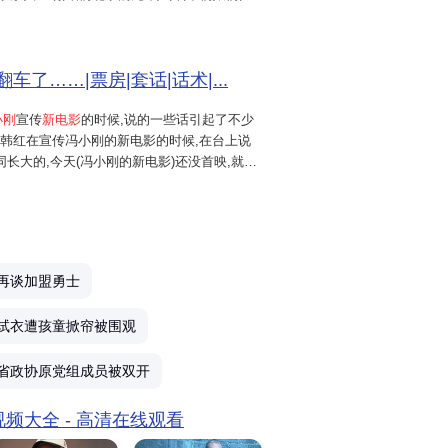
多万人口,您受累,您走个面!走个面把第一波票房
!"...
明
车了……|票房|套话|话术|...
抓
小刚
宣传
新电影
的时候,说的一些话引起了不少
期韩红在宣传冯小刚的新电影的时候,在台上说
长大的,今天(冯小刚的新电影)还没首映,就先
兄弟姐妹,爷们娘们,都不能走个面?咱北京20
电
!走个面...
票
再谈加盟勇士
试衣遭孩童掀帘被围观
省政协原党组成员被双开
 视频大全 - 高清在线观看
想