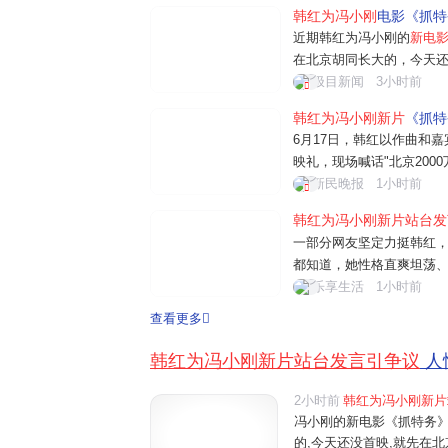
韩红为冯小刚
电影《抓特
近期韩红为冯小刚的
新电
在北京胡同长大的，今天
弟姐妹，爷们娘们，能不能
极目新闻
3小时前
走个面！走个面把第一波票
韩红为冯小刚新片
《抓特
带着胡同烟火气的吆喝，
6月17日，韩红以作曲和
映礼，现场喊话"北京200
该举动迅速引发全网争议，
新民晚报
1小时前
个面儿"支持票房，被部分
韩红为冯小刚新片站台发
网友认为无可厚非，一个"字眼
一部分网友坚定力挺韩红
都知道，她性格直爽坦荡
是北方人朴实的仗义捧场
乐享生活
1小时前
为冯小刚新片站台助力，
查看更多
是接地气的人情客套话，不该
韩红为冯小刚新片站台发言引争议
人
2小时前
韩红为冯小刚新片
冯小刚的新电影《抓特务》
的,今天还没首映,就先在北