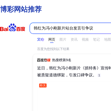
博彩网站推荐
时间不限
所有网页和文件
站点内检索
网页
图片
资讯
视频
笔记
地图
百度为您找到以下结果
热搜榜第9名
近日，韩红为冯小刚新片《抓特务》宣传时
被质疑道德绑架，引发口碑争议。‌‌
1
昨天