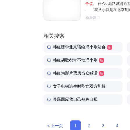
争议
。 什么话呢? 就是
——"我从小就是在北京胡同
在北京放头一场,咱们北京的
新浪网
00多万人口,您受累,您走个面
相关搜索
韩红硬学北京话给冯小刚站台
新
韩红胡歌都带不动冯小刚
新
韩红为影片票房当众喊话
新
女子电梯逃生时坠亡双方和解
蔡磊回应救自己被称自私
< 上一页
1
2
3
4