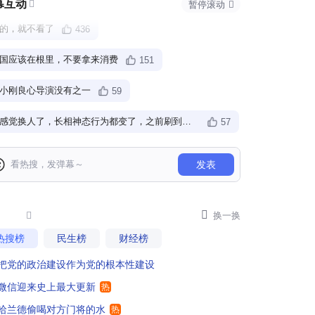
幕互动

暂停滚动

的，就不看了
436
国应该在根里，不要拿来消费
151
小刚良心导演没有之一
59
韩感觉换人了，长相神态行为都变了，之前刷到换人计划有她，感觉是真的
57
这根本不算道德绑架。这只是正常宣传。反正我过几天去看电影
98
发表
人家是让老北京胡同里的走面，咱们不是，所以咱们不用看
133
星支持明星不脸红

75

换一换
热搜榜
民生榜
财经榜
特务这部电影，的确好看，别的没什么要讲的
34
把党的政治建设作为党的根本性建设
口碑好 观影人数多 ，不好 就不去看了 。取决于是否好看
85
微信迎来史上最大更新
热
影真值得一看，拍得很用心
9
哈兰德偷喝对方门将的水
热