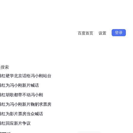
登录
百度首页
设置
关搜索
韩红硬学北京话给冯小刚站台
韩红为冯小刚新片喊话
韩红胡歌都带不动冯小刚
韩红为冯小刚新片鞠躬求票房
韩红为影片票房当众喊话
韩红回应新片争议