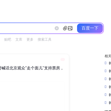
百度一下
贴吧
文库
更多
搜索工具
相
喊话北京观众"走个面儿"支持票房，