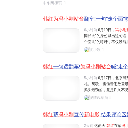
证明。这部无流量明星、无炫酷特效、无豪华宣发的
中华网·新闻
事、直击人心的情感,赢得无数人的眼泪与...
韩红为冯小刚站台
翻车!一句"走个面"
6小时前
6月19日，
冯小刚
同长大"的身份喊出这句话
个面儿"的呼吁，不仅没能
尖。作为该片的音乐制作
文小娱
京2000多万人口，您受累走
韩红
一句话翻车!
为冯小刚站台
喊"走
5小时前
6月17日，北京
礼。胡歌、雷佳音悉数登
风头最劲的，竟是许久不
乐的作品吆喝得嗓子都破
娱情观察员
原因：她是承上启下的创作人
韩红
帮
冯小刚
宣传
新电影
,结果评论区翻
2天前
这两天,
韩红
在帮
冯