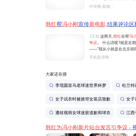
不能走个面?咱北京2000
中华网·新闻
先带起来,咱就有了!我谢谢大伙
韩红
帮
冯小刚
宣传
新电影
,结果评论区翻
2天前
这两天,
韩红
在帮
冯
争议
。 什么话呢?就是近
——"我从小就是在北京胡同
在北京放头一场,咱们北京的
手机新浪网
00多万人口,您受累,您走个面
大家还在搜
李现圆皇马老球迷世界杯梦
杜兰特
女子试衣时被掀帘女装店致歉
女子
遭歧视韩女球迷获道歉和球衣
江西
韩红为冯小刚新片站台发言引争议
-