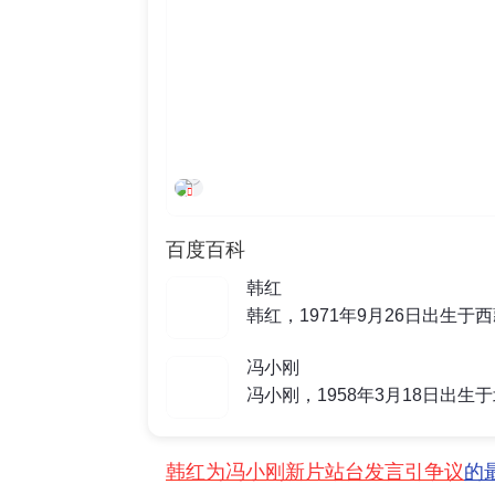
都市快报橙柿互动
百度百科
韩红
冯小刚
韩红为冯小刚新片站台发言引争议
的