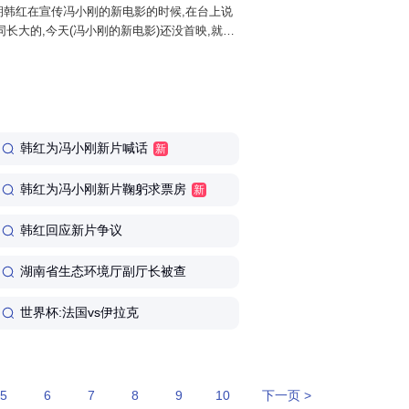
近期韩红在宣传冯小刚的新电影的时候,在台上说
长大的,今天(冯小刚的新电影)还没首映,就先
兄弟姐妹,爷们娘们,都不能走个面?咱北京20
!走个...
韩红为冯小刚新片喊话
新
韩红为冯小刚新片鞠躬求票房
新
韩红回应新片争议
湖南省生态环境厅副厅长被查
世界杯:法国vs伊拉克
5
6
7
8
9
10
下一页 >