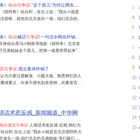
务》
站台引争议
,"走个面儿"为何让网友炸...
3
票
影
《抓特务》站台时，在台上说："我从小就是
4
还没首映，就先在北京放头一场，咱们北京的兄
走个面？咱北京2000多万人口，您受累，您
5
房先带起来，咱就有了！我谢谢大伙！"这句
务》
站台
喊话
引争议
!一句话令网友炸锅...
6
非但没换来满堂彩，反倒
嘉宾身份出席冯小刚执导电影《抓特务》北京首
7
0万兄弟姐妹走个面儿，把第一波票房带起来"，
8
成为舆论焦点。韩红在现场喊话北京观众"走
网友质疑有道德和人情绑架之嫌。对此，部分
想
9
言引争议
,观众集体炸锅了
"不应被...
，认为大家过度解读、小题大做。熟悉韩红的人
10
冯
、重情重义，向来不擅长刻意营销，此番发言只
11
，没有丝毫恶意与施压的本意。作为多年好友，
爱
是朋友间最纯粹的情义，现场语气真诚恳切，只
12
被无限上纲上线...
冯
13
情话术惹反感_新闻频道_中华网
14
站台发言引争议
人情话术惹反感 近期,韩红为
15
站台时,在台上说:"我从小就是在北京胡同长大
京放头一场,咱们北京的兄弟姐妹,爷们娘们,能