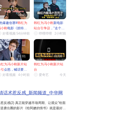


03:45
00:24
#热爆趣创赛#
韩红为
韩红为冯小刚
新电影
冯小刚
电影《抓特
站台引争议
，"走个面
务》
好看视频
站台
...
54分钟前
儿"...
哔哩哔哩
2小时前


01:01
01:00
韩红为冯小刚新片站
韩红为冯小刚新片站
台引
众怒，喊话要北
台
人给...
好看视频
4小时前
爱奇艺
今天
情话术惹反感_新闻频道_中华网
惹反感(2) 真正能穿越市场周期、让观众"给面
今年逆袭出圈的影片《给阿嬷的情书》就是最好的