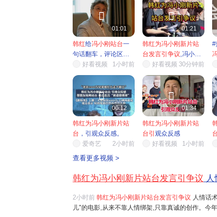


01:01
01:21
韩红
给
冯小刚站台
一
韩红为冯小刚新片站
句话翻车，评论区被
台发言引争议
,冯小刚
骂到关...
好看视频
1小时前
新片...
好看视频
30分钟前


00:12
01:34
韩红为冯小刚新片站
韩红为冯小刚新片站
台
，引观众反感。
台引
观众反感
爱奇艺
2小时前
好看视频
1小时前
京
查看更多视频 >
韩红为冯小刚新片站台发言引争议
人
2小时前
韩红为冯小刚新片站台发言引争议
人情话术
儿"的电影,从来不靠人情绑架,只靠真诚的创作。