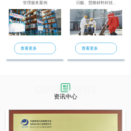
管理服务案例
日酸、慧瞻材料科技...
查看更多
查看更多
COMPANY NEWS
资讯中心