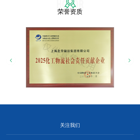
HONOR
荣誉资质
2025年度化工物流社会责任贡献企业
关注我们