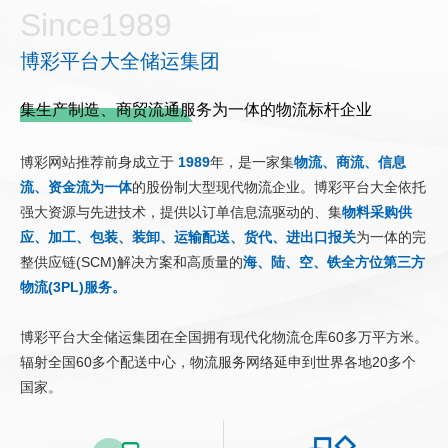
Since1989
博彩平台大全储运集团
集生产制造、商贸流通服务为一体的物流标杆企业
博彩网站推荐前身成立于
1989
年，是一家集
物流、商流、信息
流、资金流为一体
的股份制大型现代物流企业。博彩平台大全依托
强大资源与先进技术，提供以订单信息流驱动的、集
物料采购供
应、加工、包装、装卸、运输配送、货代、进出口报关
为一体的完
整供应链(SCM)解决方案和高质量的
海、陆、空、铁全方位第三方
物流(3PL)服务。
博彩平台大全储运集团在全国拥有现代化物流仓库60多万平方米。
辐射全国60多个配送中心，物流服务网络延申到世界各地20多个
国家。