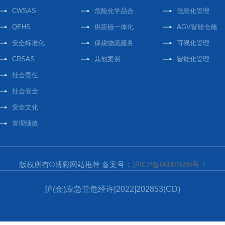
CWSAS
危险化学品合作案例
信息化管理
QEHS
供应链一体化合作案例
AGV智能仓储中心
安全标准化
保税物流服务合作案例
可视化管理
CRSAS
其他案例
智能化管理
社会责任
社会安全
安全文化
管理绩效
版权所有©博彩网站推荐 备案号：
沪ICP备06001698号-1
沪(金)应急管危经许[2022]202853(CD)