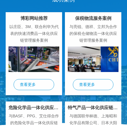
博彩网站推荐
保税物流服务案例
以庄臣、3M、联合利华为代
与亮锐、德祥、立邦为合作
表的快速消费品一体化供应
的保税仓储物流一体化供应
链管理服务案例
链管理服务案例
查看更多
查看更多
危险化学品一体化供应链管理服务案例
特气产品一体化供应链管理服务案例
与BASF、PPG、艾仕得合作
与德国联华林德、上海昭和
的危险化学品一体化供应链
化学品有限公司、日本大阳