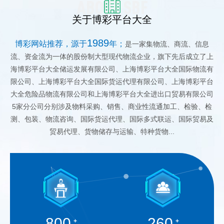
ABOUT SBF
关于博彩平台大全
1989
博彩网站推荐，源于
年；
是一家集物流、商流、信息
流、资金流为一体的股份制大型现代物流企业，旗下先后成立了上
海博彩平台大全储运发展有限公司、上海博彩平台大全国际物流有
限公司、上海博彩平台大全国际货运代理有限公司、上海博彩平台
大全危险品物流有限公司和上海博彩平台大全进出口贸易有限公司
5家分公司分别涉及物料采购、销售、商业性流通加工、检验、检
测、包装、物流咨询、国际货运代理、国际多式联运、国际贸易及
贸易代理、货物储存与运输、特种货物...
800
260
+
+