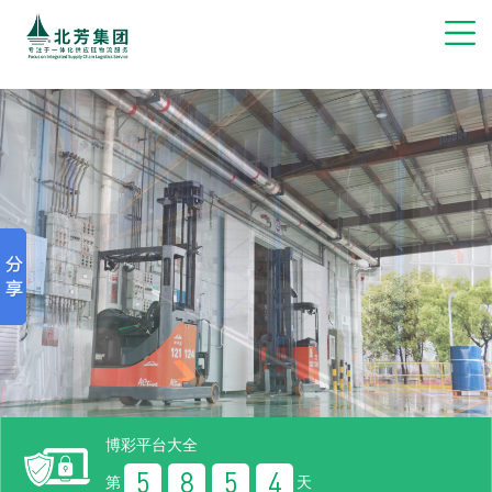
博彩网站推荐
博彩平台大全
5
8
5
4
第
天