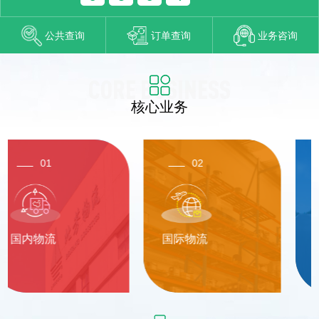
公共查询
订单查询
业务咨询
CORE BUSINESS
核心业务
02
03
国际物流
化工品物流