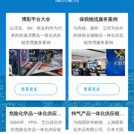
博彩平台大全
保税物流服务案例
以庄臣、3M、联合利华为代
与亮锐、德祥、立邦为合作
表的快速消费品一体化供应
的保税仓储物流一体化供应
链管理服务案例
链管理服务案例
查看更多
查看更多
危险化学品一体化供应链管理服务案例
特气产品一体化供应链管理服务案例
与BASF、PPG、艾仕得合作
与德国联华林德、上海昭和
的危险化学品一体化供应链
化学品有限公司、日本大阳