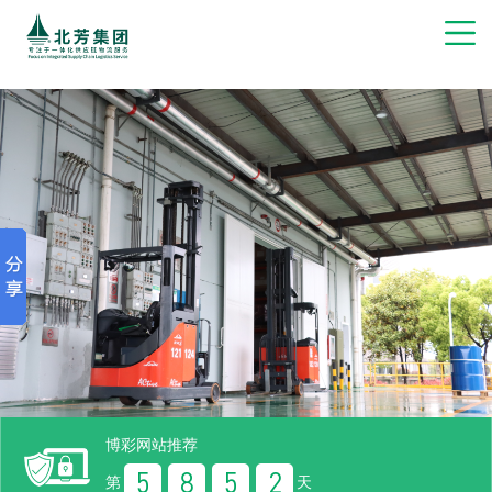
博彩网站推荐
博彩网站推荐
5
8
5
2
第
天