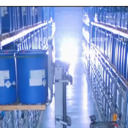
核心业务
安全责任
资讯中心
成功案例
博彩