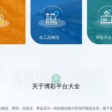
化工品物流
博彩平台
ABOUT SBF
关于博彩平台大全
集物流、商流、信息流、资金流为一体的股份制大型现代物流企业，旗下