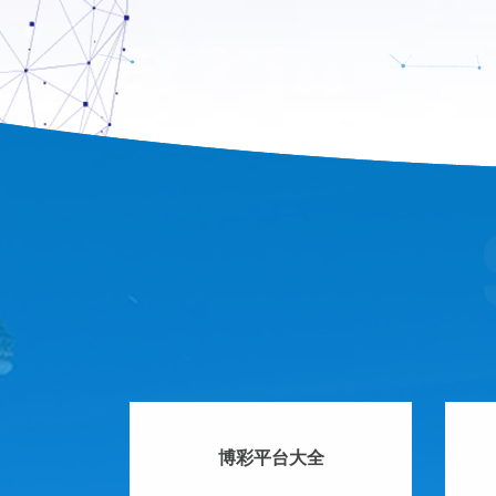
博彩平台大全