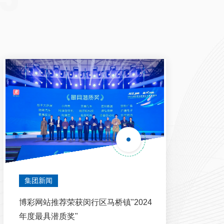
集团新闻
博彩网站推荐荣获闵行区马桥镇"2024
年度最具潜质奖"