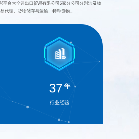
彩平台大全进出口贸易有限公司5家分公司分别涉及物
代理、货物储存与运输、特种货物...
37
年
行业经验