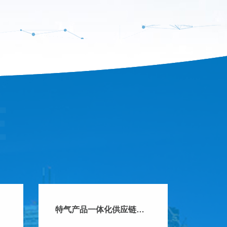
E
特气产品一体化供应链管理服务案例