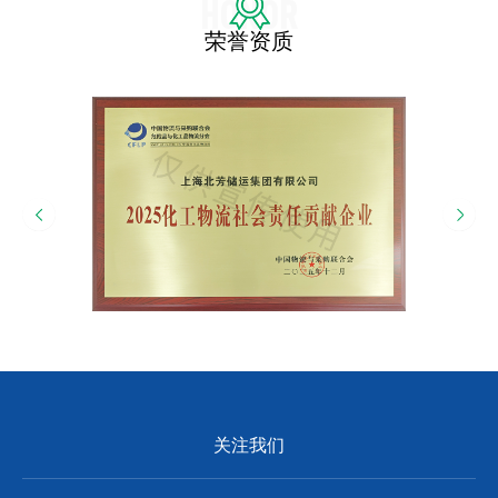
HONOR
荣誉资质
2025年度化工物流社会责任贡献企业
关注我们