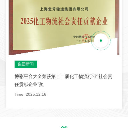
集团新闻
物流行业"社会责
博彩网站推荐通过海关AEO高级认
流国际贸易新篇章
Time: 2025.10.20