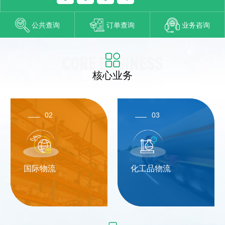
公共查询
订单查询
业务咨询
CORE BUSINESS
核心业务
03
04
化工品物流
博彩网站推荐