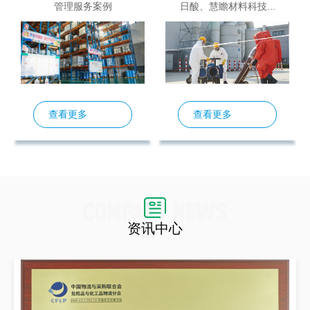
管理服务案例
日酸、慧瞻材料科技...
查看更多
查看更多
COMPANY NEWS
资讯中心