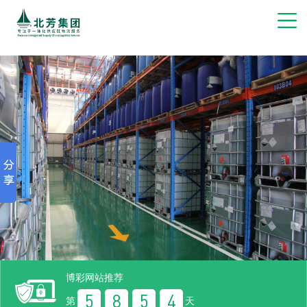
博彩网站推荐
博彩网站推荐
5
8
5
4
第
天