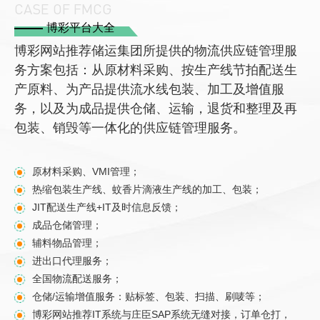
CASE OF FMCG
博彩平台大全
博彩网站推荐储运集团所提供的物流供应链管理服
务方案包括：从原材料采购、按生产线节拍配送生
产原料、为产品提供流水线包装、加工及增值服
务，以及为成品提供仓储、运输，退货和整理及再
包装、销毁等一体化的供应链管理服务。
原材料采购、VMI管理；
热缩包装生产线、蚊香片滴液生产线的加工、包装；
JIT配送生产线+IT及时信息反馈；
成品仓储管理；
辅料物品管理；
进出口代理服务；
全国物流配送服务；
仓储/运输增值服务：贴标签、包装、扫描、刷唛等；
博彩网站推荐IT系统与庄臣SAP系统无缝对接，订单仓打，