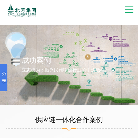
博彩网站推荐
成功案例
立志成为：振兴民族物流行业的中流砥柱
供应链一体化合作案例