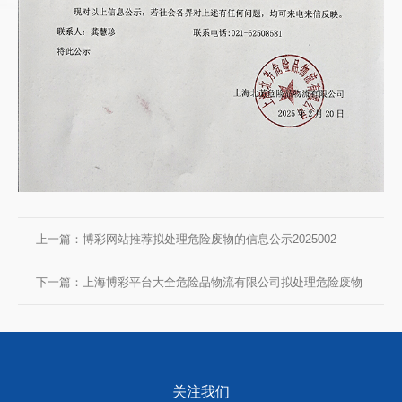
上一篇：博彩网站推荐拟处理危险废物的信息公示2025002
下一篇：上海博彩平台大全危险品物流有限公司拟处理危险废物
的信息公示2024005
关注我们