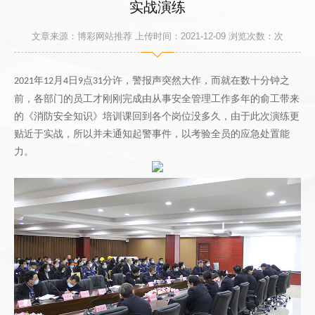
实战演练
文章来源：博彩网站推荐 上传时间：2021-12-09 浏览次数：
次
年
月
日
点
分许，警报声突然大作，而就在数十分钟之
2021
12
4
9
31
前，各部门的员工才刚刚完成由从事安全管理工作多年的俞工带来
的《消防安全知识》培训课回到各个岗位没多久，由于此次演练更
贴近于实战，所以并未通知起警事件，以考验全员的应急处置能
力。