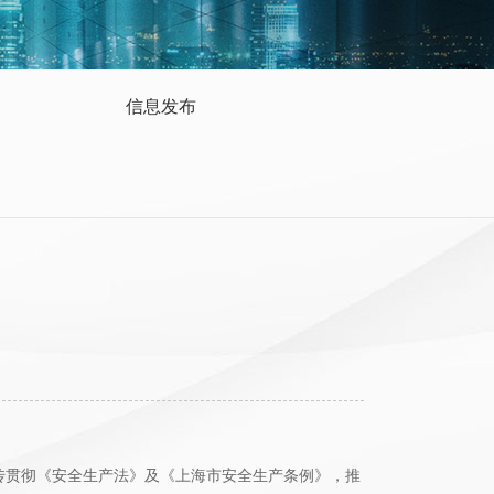
信息发布
宣传贯彻《安全生产法》及《上海市安全生产条例》，推