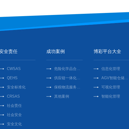
安全责任
成功案例
博彩平台大全
CWSAS
危险化学品合作案例
信息化管理
QEHS
供应链一体化合作案例
AGV智能仓储中心
安全标准化
保税物流服务合作案例
可视化管理
CRSAS
其他案例
智能化管理
社会责任
社会安全
安全文化