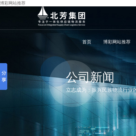
博彩网站推荐
首页
博彩网站推荐
公司新闻
立志成为：振兴民族物流行业