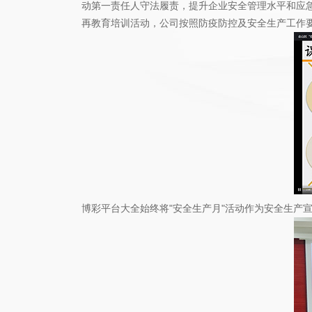
动第一责任人守法履责，提升企业安全管理水平和应
再教育培训活动，公司按照防疫防控及安全生产工作要
博彩平台大全始终将"安全生产月"活动作为安全生产