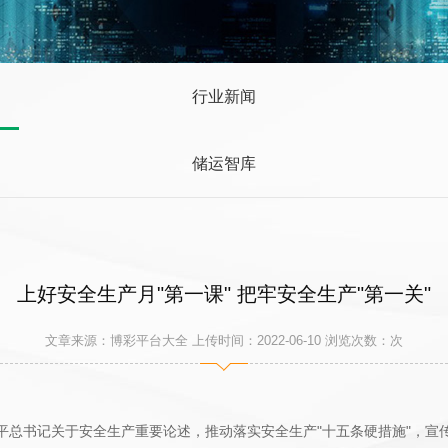
行业新闻
储运智库
上好安全生产月"第一课" 把牢安全生产"第一关"
文章来源：博彩平台大全 上传时间：2022-06-10 浏览次数：
次
近平总书记关于安全生产重要论述，推动落实安全生产"十五条硬措施"，