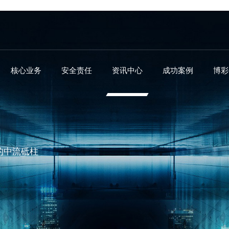
核心业务
安全责任
资讯中心
成功案例
博彩
的中流砥柱