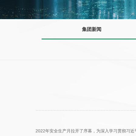
集团新闻
2022年安全生产月拉开了序幕，为深入学习贯彻习