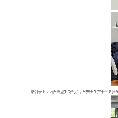
培训会上，结合典型案例剖析，对安全生产十五条措