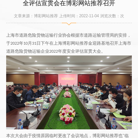
全评估宣贯会在博彩网站推荐召开
文章来源：博彩网站推荐 上传时间：2022-11-04 浏览次数：
次
上海市道路危险货物运输行业协会根据市道路运输管理局的安排，
于
年
月
日下午
在上海博彩网站推荐金迎路基地
召开上海市
20
22
10
31
道路危险货物运输企业
年度安全评估宣贯
大会
。
2022
本次大会由于疫情原因临时更改了会议地点，博彩网站推荐也
"临