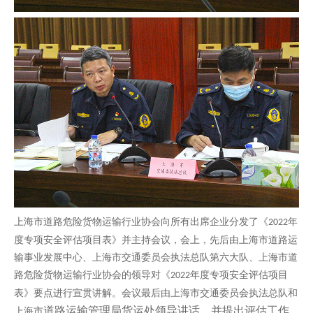
上海市道路危险货物运输行业协会向所有出席企业分发了《
年
2022
度专项安全评估项目表》并主持会议，会上，先后由上海市道路运
输事业发展中心、上海市交通委员会执法总队第六大队、上海市道
路危险货物运输行业协会的领导对《
年度专项安全评估项目
2022
表》要点进行宣贯讲解。会议最后由上海市交通委员会执法总队和
道路运输管理局
货运处领导
讲话，并提出评估工作
上海市