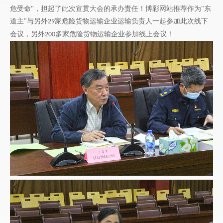
危受命"，担起了此次宣贯大会的承办责任！博彩网站推荐作为"东
道主"与另外
家危险货物运输企业运输负责人一起参加此次线下
29
会议，另外
多家危险货物运输企业参加线上会议！
200