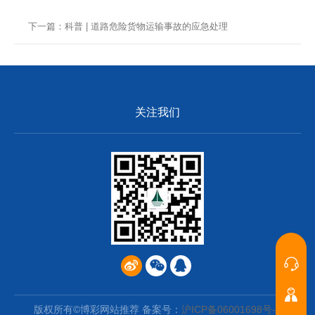
明
下一篇：科普 | 道路危险货物运输事故的应急处理
关注我们
业务咨
询
联系我
们
版权所有©博彩网站推荐 备案号：
沪ICP备06001698号-1