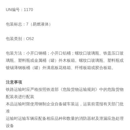
UN编号：1170
包装标志：7（易燃液体）
包装类别：O52
包装方法：小开口钢桶；小开口铝桶；螺纹口玻璃瓶、铁盖压口玻
璃瓶、塑料瓶或金属桶（罐）外木板箱。螺纹口玻璃瓶、塑料瓶或
镀锡薄钢板桶（罐）外满底板花格箱、纤维板箱或胶合板箱。
注意事项
铁路运输时应严格按照铁道部《危险货物运输规则》中的危险货物
配装表进行配装
本品运输时限使用钢制企业自备罐车装运，运装前需报有关部门批
准
运输时运输车辆应配备相应品种和数量的消防器材及泄漏应急处理
设备