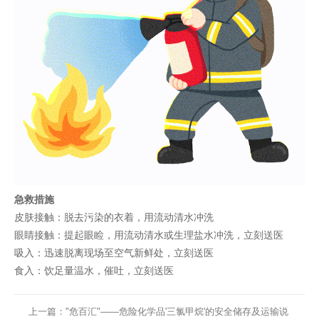
急救措施
皮肤接触：脱去污染的衣着，用流动清水冲洗
眼睛接触：提起眼睑，用流动清水或生理盐水冲洗，立刻送医
吸入：迅速脱离现场至空气新鲜处，立刻送医
食入：饮足量温水，催吐，立刻送医
上一篇："危百汇"——危险化学品'三氯甲烷'的安全储存及运输说