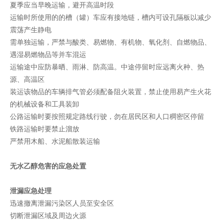
夏季应当早晚运输，避开高温时段
运输时所使用的的槽（罐）车应有接地链，槽内可设孔隔板以减少
震荡产生静电
需单独运输，严禁与酸类、易燃物、有机物、氧化剂、自燃物品、
遇湿易燃物品等并车混运
运输途中应防暴晒、雨淋、防高温。中途停留时应远离火种、热
源、高温区
装运该物品的车辆排气管必须配备阻火装置，禁止使用易产生火花
的机械设备和工具装卸
公路运输时要按照规定路线行驶，勿在居民区和人口稠密区停留
铁路运输时要禁止溜放
严禁用木船、水泥船散装运输
无水乙醇危害的应急处置
泄漏应急处理
迅速撤离泄漏污染区人员至安全区
切断泄漏区域及周边火源