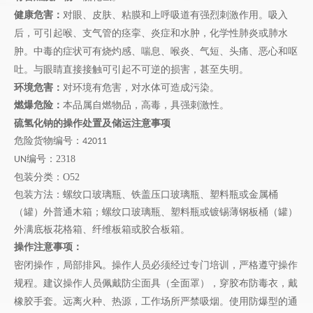
健康危害：
对眼、皮肤、粘膜和上呼吸道有强烈刺激作用。吸入
后，可引起喉、支气管的痉挛、炎症和水肿，化学性肺炎或肺水
肿。中毒的症状可有烧灼感、喘息、喉炎、气短、头痛、恶心和呕
吐。与眼睛直接接触可引起不可逆的损害，甚至失明。
环境危害：
对环境有危害，对水体可造成污染。
燃爆危险：
本品属自燃物品，高毒，具强刺激性。
硫氢化钠
的操作处置及储运注意事项
危险货物编号：
42011
编号：
2318
UN
包装分类：
O52
包装方法：
螺纹口玻璃瓶、铁盖压口玻璃瓶、塑料瓶或金属桶
（罐）外普通木箱；螺纹口玻璃瓶、塑料瓶或镀锡薄钢板桶（罐）
外满底板花格箱、纤维板箱或胶合板箱。
操作注意事项：
密闭操作，局部排风。操作人员必须经过专门培训，严格遵守操作
规程。建议操作人员佩戴防尘面具（全面罩），穿胶布防毒衣，戴
橡胶手套。远离火种、热源，工作场所严禁吸烟。使用防爆型的通