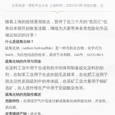
文章来源：博彩平台大全 上传时间：2022-07-08 浏览次数：
次
随着上海的疫情逐渐散去，暂停了近三个月的
"危百汇"也
将自本期开始恢复连载，继续为大家带来各类危险化学品
储运知识的分享！
什么是硫氢化钠？
硫氢化钠（
）
是一种无机化合物，化学式为
sodium hydrosulfide
，为白色结晶性粉末，易溶于水和醇
。
号：
NaHS
CAS
16721-80-5
硫氢化钠的作用与用途
在染料工业中用于合成有机中间体和制备硫化染料的助
剂，在制革工业用于生皮的脱毛及鞣革，在化肥工业用于
脱去活性炭脱硫剂中的单体硫，在采矿工业大量用于铜矿
选矿，在人造纤维生产中用于亚硫酸染色等。
硫氢化钠的危险性概述
危险特性：
在潮湿空气中迅速分解成氢氧化钠和硫化钠，并放热，
易自燃。
有害燃烧产物：
硫化氢。