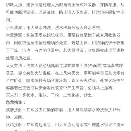
切断火源。建议应急处理人员戴自给正压式呼吸器，穿防毒服。尽
可能切断泄漏源。若是液体，防止流入下水道、排洪沟等限制性空
间。
小量泄漏：用大量水冲洗，洗水稀释后放入废水系统。
大量泄漏：构筑围堤或挖坑收容。用泵转移至槽车或专用收集器
内，回收或运至废物处理场所处置。若是固体，用洁净的铲子收集
于干燥、洁净、有盖的容器中。若大量泄漏，收集回收或运至废物
处理场所处置。
灭火方法：
消防人员必须佩戴过滤式防毒面具
全面罩
)或隔离式呼
(
吸器、穿全身防火防毒服，在上风向灭火。尽可能将容器从火场移
至空旷处。喷水保持火场容器冷却，直至灭火结束。处在火场中的
容器若已变色或从安全泄压装置中产生声音，必须马上撤离。
灭火剂：雾状水、泡沫、干粉、二氧化碳、砂土。
急救措施：
皮肤接触：
立即脱去污染的衣着，用大量流动清水冲洗至少
分
15
钟。就医。
眼睛接触：
立即提起眼睑，用大量流动清水或生理盐水彻底冲洗至