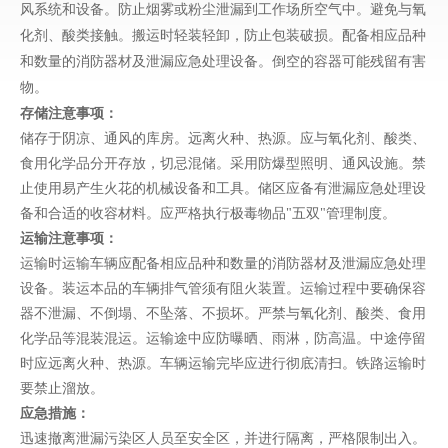
风系统和设备。防止烟雾或粉尘泄漏到工作场所空气中。避免与氧
化剂、酸类接触。搬运时轻装轻卸，防止包装破损。配备相应品种
和数量的消防器材及泄漏应急处理设备。倒空的容器可能残留有害
物。
存储注意事项：
储存于阴凉、通风的库房。远离火种、热源。应与氧化剂、酸类、
食用化学品分开存放，切忌混储。采用防爆型照明、通风设施。禁
止使用易产生火花的机械设备和工具。储区应备有泄漏应急处理设
备和合适的收容材料。应严格执行极毒物品
"五双"管理制度。
运输注意事项：
运输时运输车辆应配备相应品种和数量的消防器材及泄漏应急处理
设备。装运本品的车辆排气管须有阻火装置。运输过程中要确保容
器不泄漏、不倒塌、不坠落、不损坏。严禁与氧化剂、酸类、食用
化学品等混装混运。运输途中应防曝晒、雨淋，防高温。中途停留
时应远离火种、热源。车辆运输完毕应进行彻底清扫。铁路运输时
要禁止溜放。
应急措施：
迅速撤离泄漏污染区人员至安全区，并进行隔离，严格限制出入。