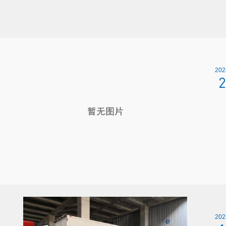
202
2
202