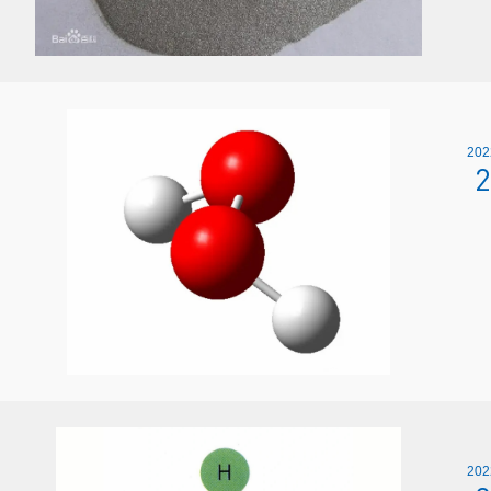
202
2
202