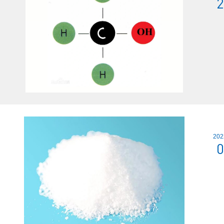
2
202
0