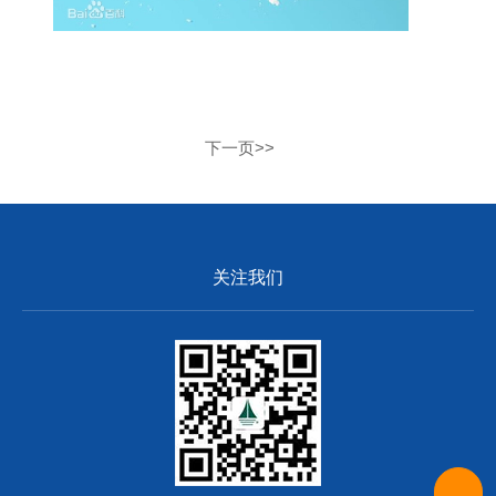
下一页>>
关注我们