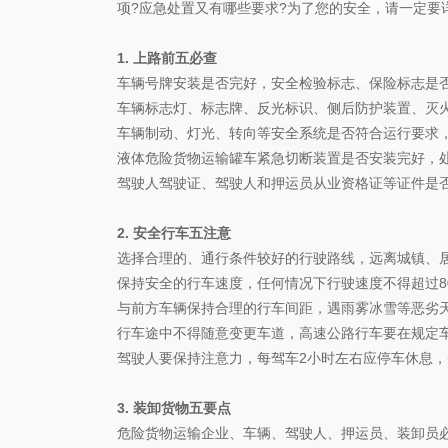
项?应急处置又有哪些要求?为了您的安全，请一定要
1. 上路前五必查
车辆号牌安装是否完好，安全检验标志、保险标志是
车辆标志灯、标志牌、反光标识、侧后防护装置、灭
车辆制动、灯光、转向等安全系统是否符合运行要求
液体危险货物运输罐车紧急切断装置是否安装完好，
驾驶人驾驶证、驾驶人和押运员从业资格证等证件是
2. 安全行车五注意
选择合理的、通行条件较好的行驶路线，远离城镇、
保持安全的行车速度，任何情况下行驶速度不得超过8
与前方车辆保持合理的行车间距，遇雨雾冰雪等恶劣
行车途中不得随意变更车道，高速公路行车要在规定
驾驶人要保持注意力，每驾车2小时左右应停车休息
3. 装卸货物五要点
危险货物运输企业、车辆、驾驶人、押运员、装卸员