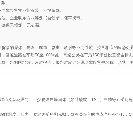
一致。
不同危险货物不能混装，不得超载。
方法、企业联系方式等要书面记录，随车携带。
，确保无损坏、无渗漏。
据货物的爆炸、易燃、腐蚀、剧毒、放射等不同性质，按照相应的应急处
，普通道路在车后50至100米处、高速公路在车后150米处设置警告标
人群、水源的地方，及时报告，报告时应详细说明危险货物名称、形状、
炸药及烟花爆竹，不少易燃易爆固体（如硝酸铵、TNT、白磷等）受到
罐体温度、压力，要避免受热和光照；驾驶员跟车时也应当格外小心，防