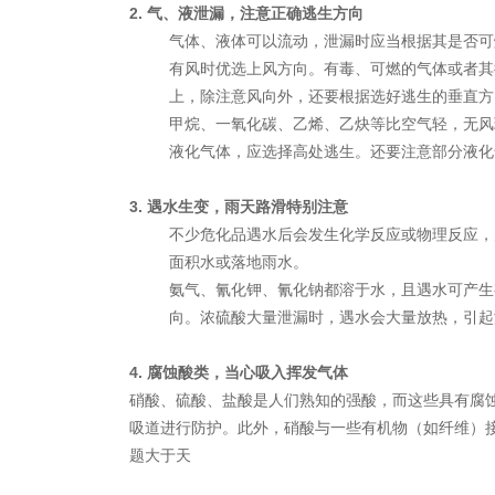
2. 气、液泄漏，注意正确逃生方向
气体、液体可以流动，泄漏时应当根据其是否可
有风时优选上风方向。有毒、可燃的气体或者其
上，除注意风向外，还要根据选好逃生的垂直方
甲烷、一氧化碳、乙烯、乙炔等比空气轻，无风
液化气体，应选择高处逃生。还要注意部分液化
3. 遇水生变，雨天路滑特别注意
不少危化品遇水后会发生化学反应或物理反应，
面积水或落地雨水。
氨气、氰化钾、氰化钠都溶于水，且遇水可产生
向。浓硫酸大量泄漏时，遇水会大量放热，引起
4. 腐蚀酸类，当心吸入挥发气体
硝酸、硫酸、盐酸是人们熟知的强酸，而这些具有腐
吸道进行防护。此外，硝酸与一些有机物（如纤维）
题大于天