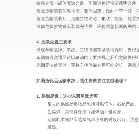
装载介质与罐体喷涂介质、车辆道路运输证载明介质
危险货物装载匀称均衡、整体固定，做到一车一货，
危险货物装载后，危险货物名称、形状、数量、处置
液体危险货物罐车装载完毕后，应将紧急切断阀关闭
4. 应急处置三要求
出现车辆故障、事故、货物撒漏等紧急情况时，要根
车辆妨碍交通又难以移动的，要按规定开启危险警报灯
先期无法处置时，要将车辆停靠在尽可能空旷、远离
如遇危化品运输事故，逃生自救要注意哪些呢？
1. 易燃易爆，这些东西尽量远离
常见的易燃易爆物品包括可燃气体、石化产品、
生爆炸，其储存介质（如煤油）也可燃。
运输此类物品应选择气温凉爽的时段出行，注意
现场。