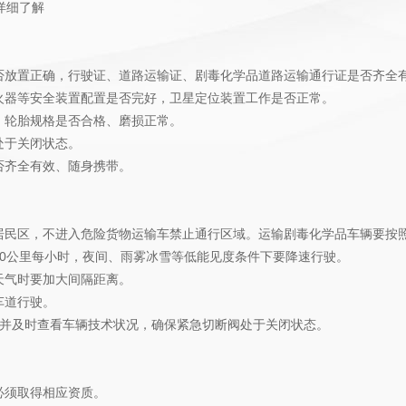
详细了解
否放置正确，行驶证、道路运输证、剧毒化学品道路运输通行证是否齐全
火器等安全装置配置是否完好，卫星定位装置工作是否正常。
，轮胎规格是否合格、磨损正常。
处于关闭状态。
否齐全有效、随身携带。
居民区，不进入危险货物运输车禁止通行区域。运输剧毒化学品车辆要按
0公里每小时，夜间、雨雾冰雪等低能见度条件下要降速行驶。
天气时要加大间隔距离。
车道行驶。
，并及时查看车辆技术状况，确保紧急切断阀处于关闭状态。
必须取得相应资质。