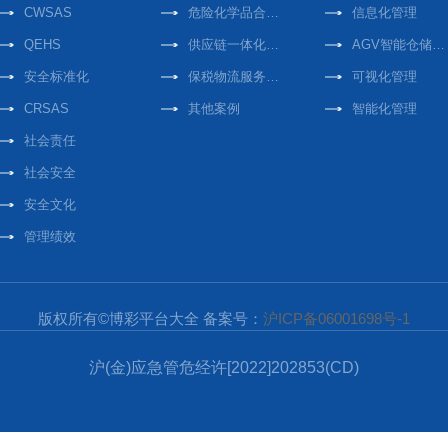
CWSAS
危险化学品合作案例
信息化管理
QEHS
供应链一体化合作案例
AGV智能仓储中心
安全标准化
保税物流服务合作案例
可视化管理
CRSAS
其他案例
智能化管理
社会责任
社会安全
安全文化
管理绩效
版权所有©博彩平台大全 备案号：
沪ICP备06001698号-1
沪(金)应急管危经许[2022]202853(CD)