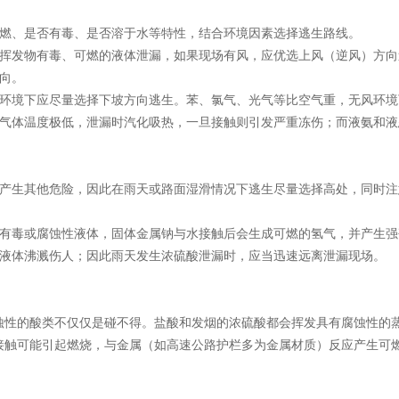
燃、是否有毒、是否溶于水等特性，结合环境因素选择逃生路线。
挥发物有毒、可燃的液体泄漏，如果现场有风，应优选上风（逆风）方向
向。
环境下应尽量选择下坡方向逃生。苯、氯气、光气等比空气重，无风环境
气体温度极低，泄漏时汽化吸热，一旦接触则引发严重冻伤；而液氨和液
产生其他危险，因此在雨天或路面湿滑情况下逃生尽量选择高处，同时注
有毒或腐蚀性液体，固体金属钠与水接触后会生成可燃的氢气，并产生强
液体沸溅伤人；因此雨天发生浓硫酸泄漏时，应当迅速远离泄漏现场。
蚀性的酸类不仅仅是碰不得。盐酸和发烟的浓硫酸都会挥发具有腐蚀性的
接触可能引起燃烧，与金属（如高速公路护栏多为金属材质）反应产生可